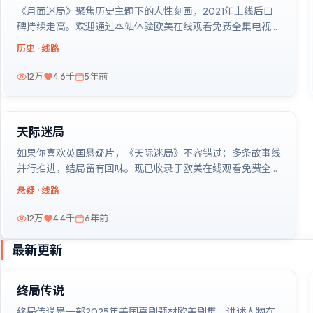
《月面迷局》聚焦历史主题下的人性刻画，2021年上线后口
碑持续走高。欢迎通过本站体验欧美在线观看免费全集电视
剧，高清流畅、更新及时。
历史
· 线路
12万
4.6千
5年前
99:01
热门
天际迷局
如果你喜欢英国悬疑片，《天际迷局》不容错过：多条故事线
并行推进，结局留有回味。现已收录于欧美在线观看免费全集
电视剧片单，点击即播。
悬疑
· 线路
12万
4.4千
6年前
最新更新
50:38
最新
终局传说
终局传说是一部2025年美国喜剧题材欧美剧集，讲述人物在