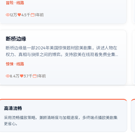
冒险
· 线路
12万
4.5千
1年前
99:39
最新
断桥边缘
断桥边缘是一部2024年美国惊悚题材欧美剧集，讲述人物在
权力、真相与抉择之间的博弈。支持欧美在线观看免费全集电
视剧，全集连贯观看，节奏紧凑、反转不断。
惊悚
· 线路
8.4万
3.7千
1年前
高清流畅
采用流畅播放策略，兼顾清晰度与加载速度，多终端点播欧美剧集
更省心。