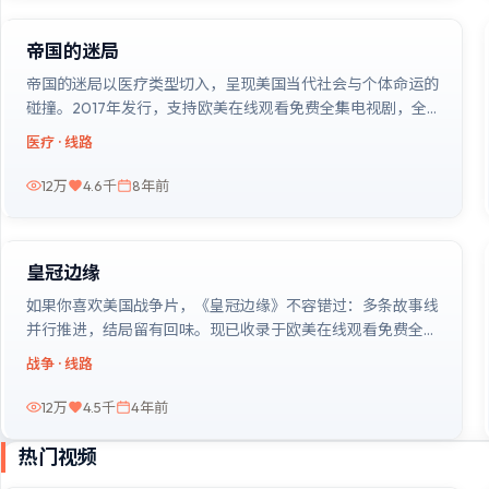
精选
帝国的迷局
帝国的迷局以医疗类型切入，呈现美国当代社会与个体命运的
碰撞。2017年发行，支持欧美在线观看免费全集电视剧，全
集免费浏览（以页面说明为准）。
医疗
· 线路
12万
4.6千
8年前
51:08
精选
皇冠边缘
如果你喜欢美国战争片，《皇冠边缘》不容错过：多条故事线
并行推进，结局留有回味。现已收录于欧美在线观看免费全集
电视剧片单，点击即播。
战争
· 线路
12万
4.5千
4年前
热门视频
44:16