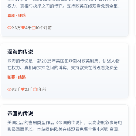
权力、真相与抉择之间的博弈。支持欧美在线观看免费全集电
视剧，全集连贯观看，节奏紧凑、反转不断。
喜剧
· 线路
9.8万
4千
10个月前
40:47
最新
深海的传说
深海的传说是一部2025年美国犯罪题材欧美剧集，讲述人物
在权力、真相与抉择之间的博弈。支持欧美在线观看免费全集
电视剧，全集连贯观看，节奏紧凑、反转不断。
犯罪
· 线路
9.2千
2.1千
1年前
56:31
最新
帝国的传说
美国出品的喜剧类型作品《帝国的传说》，以高密度叙事与电
影级画面见长。本站提供欧美在线观看免费全集电视剧资源，
适合一次性追完全集。