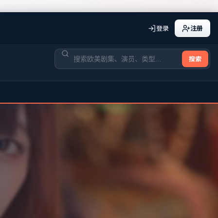
登录
注册
搜索