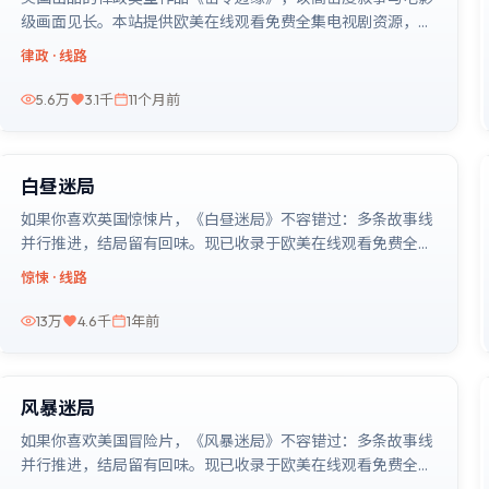
级画面见长。本站提供欧美在线观看免费全集电视剧资源，适
合一次性追完全集。
律政
· 线路
5.6万
3.1千
11个月前
74:26
最新
白昼迷局
如果你喜欢英国惊悚片，《白昼迷局》不容错过：多条故事线
并行推进，结局留有回味。现已收录于欧美在线观看免费全集
电视剧片单，点击即播。
惊悚
· 线路
13万
4.6千
1年前
39:50
最新
风暴迷局
如果你喜欢美国冒险片，《风暴迷局》不容错过：多条故事线
并行推进，结局留有回味。现已收录于欧美在线观看免费全集
电视剧片单，点击即播。