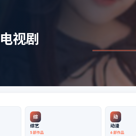
电视剧
皇冠传说
今日精选
综
动
综艺
动漫
5
部作品
6
部作品