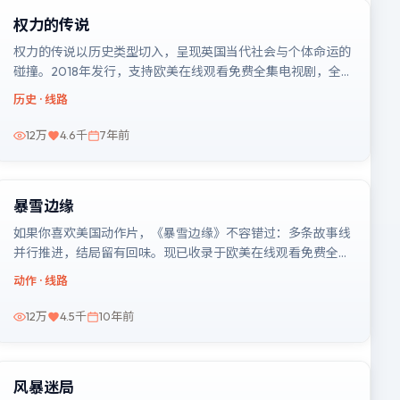
热门
权力的传说
权力的传说以历史类型切入，呈现英国当代社会与个体命运的
碰撞。2018年发行，支持欧美在线观看免费全集电视剧，全
集免费浏览（以页面说明为准）。
历史
· 线路
12万
4.6千
7年前
54:22
热门
暴雪边缘
如果你喜欢美国动作片，《暴雪边缘》不容错过：多条故事线
并行推进，结局留有回味。现已收录于欧美在线观看免费全集
电视剧片单，点击即播。
动作
· 线路
12万
4.5千
10年前
39:50
热门
风暴迷局